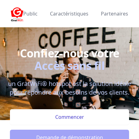
GratWiFi
Public
Caractéristiques
Partenaires
Confiez-nous votre
Accès sans fil
un GratWiFi® hotspot est la solution idéale
pour répondre aux besoins de vos clients.
Commencer
Demande de démonstration